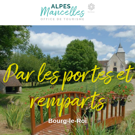
Par les portes et
remparts
Bourg-le-Roi