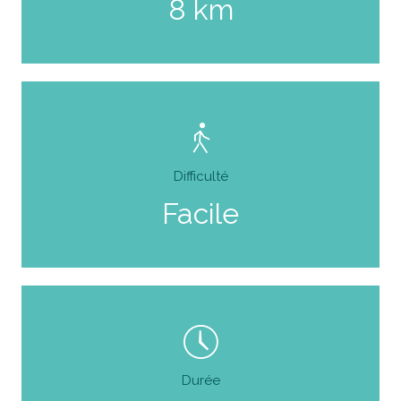
8 km
Difficulté
Facile
Durée