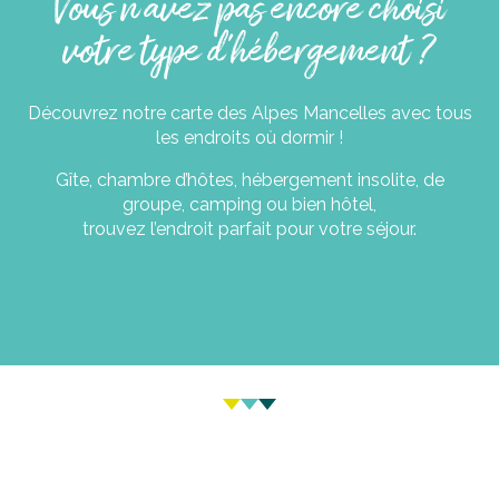
Vous n'avez pas encore choisi
votre type d'hébergement ?
Tous les hébergements
Découvrez notre carte des Alpes Mancelles avec tous
Retrouvez sur cette page la carte de
les endroits où dormir !
tous les hébergements dans les Alpes
Mancelles.
Gîte, chambre d’hôtes, hébergement insolite, de
groupe, camping ou bien hôtel,
Découvrir
trouvez l’endroit parfait pour votre séjour.