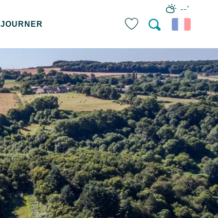
--°
ÉJOURNER
Recherche
Voir les favoris