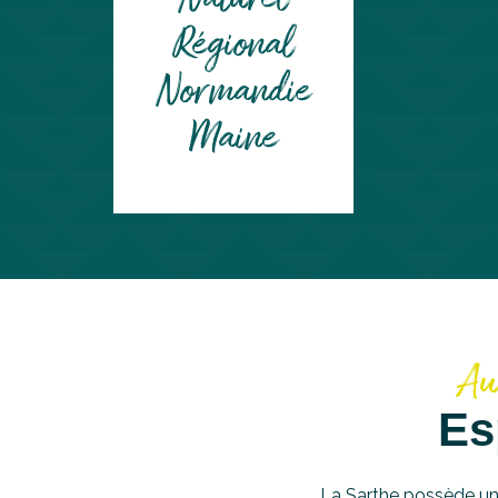
Régional
Normandie
Maine
Au 
Es
La Sarthe possède un p