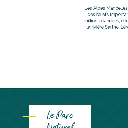
Les Alpes Mancelles 
des reliefs importa
millions d’années, e
la rivière Sarthe. L’
Le Parc
Naturel