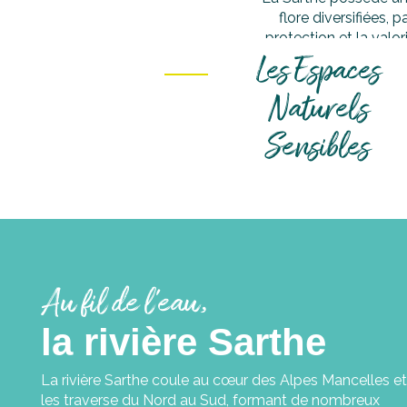
flore diversifiées, 
protection et la valo
Les Espaces
Espaces Nat
Naturels
Sensibles
Au fil de l’eau,
la rivière Sarthe
La rivière Sarthe coule au cœur des Alpes Mancelles et
les traverse du Nord au Sud, formant de nombreux