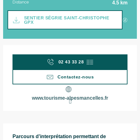
Distance
4.5 km
Documentation
SENTIER SÉGRIE SAINT-CHRISTOPHE
SECTI
GPX
Ouverture et coordonnées
02 43 33 28
▒▒
Contactez-nous
www.tourisme-alpesmancelles.fr
Description
Parcours d'interprétation permettant de 