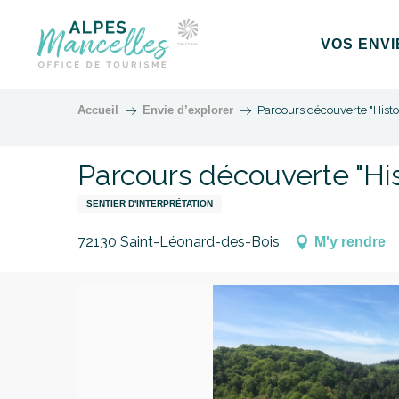
Aller
au
VOS ENVI
contenu
principal
Accueil
Envie d’explorer
Parcours découverte "Histo
Parcours découverte "Hi
SENTIER D'INTERPRÉTATION
72130 Saint-Léonard-des-Bois
M'y rendre