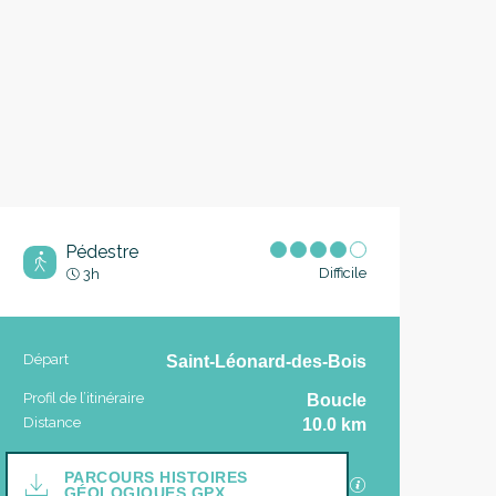
Pédestre
Difficile
3h
Informations pratique
Départ
Saint-Léonard-des-Bois
Profil de l’itinéraire
Boucle
Distance
10.0 km
Documentation
PARCOURS HISTOIRES
SECTIONS.TOUR
GÉOLOGIQUES GPX