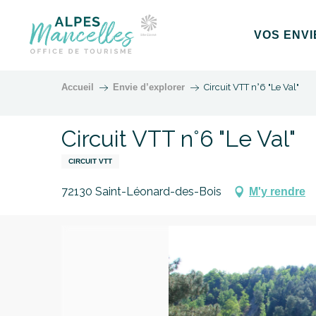
Aller
au
VOS ENVI
contenu
principal
Accueil
Envie d’explorer
Circuit VTT n°6 "Le Val"
Circuit VTT n°6 "Le Val"
CIRCUIT VTT
72130 Saint-Léonard-des-Bois
M'y rendre