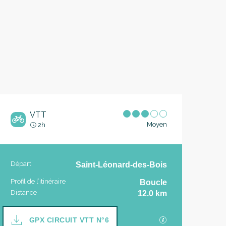
VTT
Moyen
2h
Informations pratique
Départ
Saint-Léonard-des-Bois
Profil de l’itinéraire
Boucle
Distance
12.0 km
Documentation
SECTIONS.TOUR
GPX CIRCUIT VTT N°6