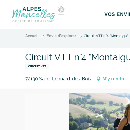
Aller
au
VOS ENVI
contenu
principal
Accueil
Envie d’explorer
Circuit VTT n°4 "Montaigu"
Circuit VTT n°4 "Montaigu
CIRCUIT VTT
72130 Saint-Léonard-des-Bois
M'y rendre