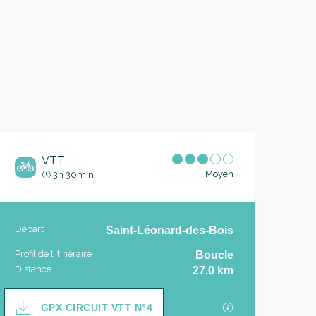
VTT
Moyen
3h 30min
Informations pratique
Départ
Saint-Léonard-des-Bois
Profil de l’itinéraire
Boucle
Distance
27.0 km
Documentation
SECTIONS.TOUR
GPX CIRCUIT VTT N°4