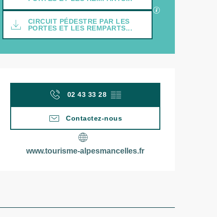
SECTIONS.TOUR
CIRCUIT PÉDESTRE PAR LES
PORTES ET LES REMPARTS...
Ouverture et coordonn
02 43 33 28
▒▒
Contactez-nous
www.tourisme-alpesmancelles.fr