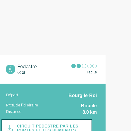
Pédestre
Facile
2h
Informations pratique
Départ
Bourg-le-Roi
Profil de l’itinéraire
Boucle
Distance
8.0 km
Documentation
CIRCUIT PÉDESTRE PAR LES
PORTES ET LES REMPARTS...