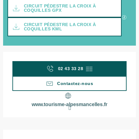
Documentation
CIRCUIT PÉDESTRE LA CROIX À
COQUILLES GPX
SECTI
CIRCUIT PÉDESTRE LA CROIX À
COQUILLES KML
Ouverture et coordonnées
02 43 33 28
▒▒
Contactez-nous
www.tourisme-alpesmancelles.fr
Description