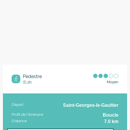
Pédestre
Moyen
2h
Informations pratiques
Départ
Saint-Georges-le-Gaultier
Profil de l’itinéraire
Boucle
Distance
7.0 km