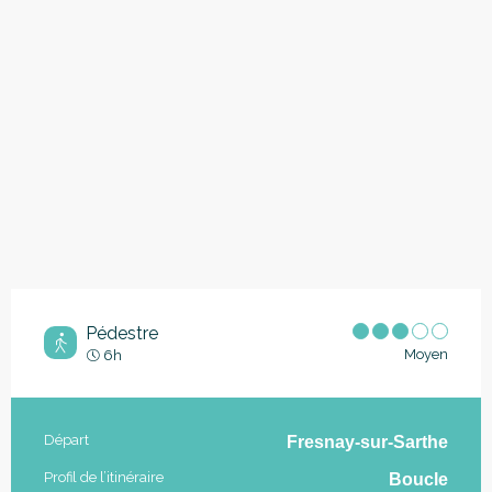
Pédestre
Moyen
6h
Informations pratiques
Départ
Fresnay-sur-Sarthe
Profil de l’itinéraire
Boucle