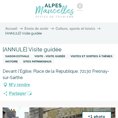
Accueil
Envie de sortir
Culture, sports et loisirs
[ANNULÉ] Visite guidée
[ANNULÉ] Visite guidée
SAISON ESTIVALE
VISITE - VISITE GUIDÉE
VISITES ET SORTIES À THÈMES
HISTOIRE
SITES PATRIMONIAUX
Devant l'Église, Place de la République, 72130 Fresnay-
sur-Sarthe
M'y rendre
Ajouter aux favoris
Partager
+1 photo